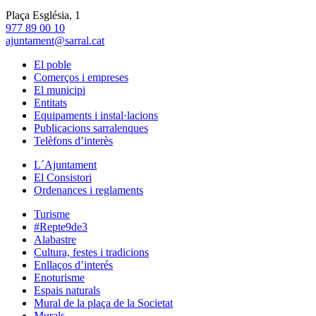
Plaça Església, 1
977 89 00 10
ajuntament@sarral.cat
El poble
Comerços i empreses
El municipi
Entitats
Equipaments i instal·lacions
Publicacions sarralenques
Telèfons d’interès
L´Ajuntament
El Consistori
Ordenances i reglaments
Turisme
#Repte9de3
Alabastre
Cultura, festes i tradicions
Enllaços d’interés
Enoturisme
Espais naturals
Mural de la plaça de la Societat
Murals