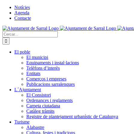
Skip
Facebook
Twitter
Instagram
YouTube
Notícies
to
Agenda
content
Contacte
Cerca
…
El poble
El municipi
Equipaments i instal·lacions
Telèfons d’interès
Entitats
Comerços i empreses
Publicacions sarralenques
L´Ajuntament
El Consistori
Ordenances i reglaments
Carpeta ciutadana
Catàleg tràmits
Registre de plantejament urbanístic de Catalunya
Turisme
Alabastre
Cultura, festes i tradicions